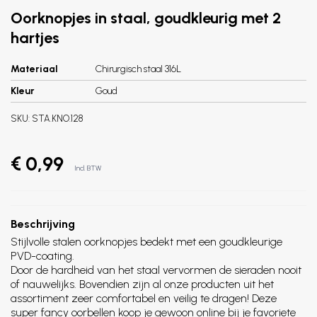
Oorknopjes in staal, goudkleurig met 2
hartjes
Materiaal
Chirurgisch staal 316L
Kleur
Goud
SKU:
STA.KNO.128
€ 0,99
Incl. BTW
Beschrijving
Stijlvolle stalen oorknopjes bedekt met een goudkleurige
PVD-coating.
Door de hardheid van het staal vervormen de sieraden nooit
of nauwelijks. Bovendien zijn al onze producten uit het
assortiment zeer comfortabel en veilig te dragen! Deze
super fancy oorbellen koop je gewoon online bij je favoriete