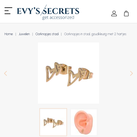
Home
Juwelen
Oorknopjes staal
Oorknopjes in staal, goudkleurig met 2 hartjes