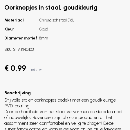
Oorknopjes in staal, goudkleurig
Materiaal
Chirurgisch staal 316L
Kleur
Goud
Diameter motief
8mm
SKU:
STA.KNO.103
€ 0,99
Incl. BTW
Beschrijving
Stijlvolle stalen oorknopjes bedekt met een goudkleurige
PVD-coating.
Door de hardheid van het staal vervormen de sieraden nooit
of nauwelijks. Bovendien zijn al onze producten uit het
assortiment zeer comfortabel en veilig te dragen! Deze
super fancy oorbellen koop je gewoon online bij je favoriete