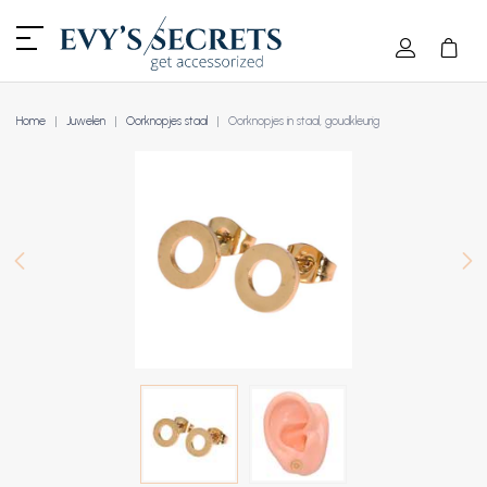
Home
Juwelen
Oorknopjes staal
Oorknopjes in staal, goudkleurig