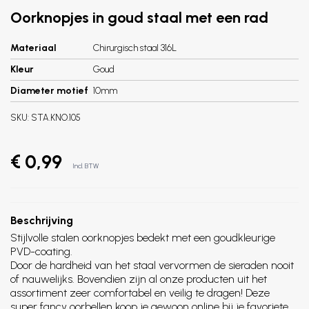
Oorknopjes in goud staal met een rad
Materiaal
Chirurgisch staal 316L
Kleur
Goud
Diameter motief
10mm
SKU:
STA.KNO.105
€ 0,99
Incl. BTW
Beschrijving
Stijlvolle stalen oorknopjes bedekt met een goudkleurige
PVD-coating.
Door de hardheid van het staal vervormen de sieraden nooit
of nauwelijks. Bovendien zijn al onze producten uit het
assortiment zeer comfortabel en veilig te dragen! Deze
super fancy oorbellen koop je gewoon online bij je favoriete