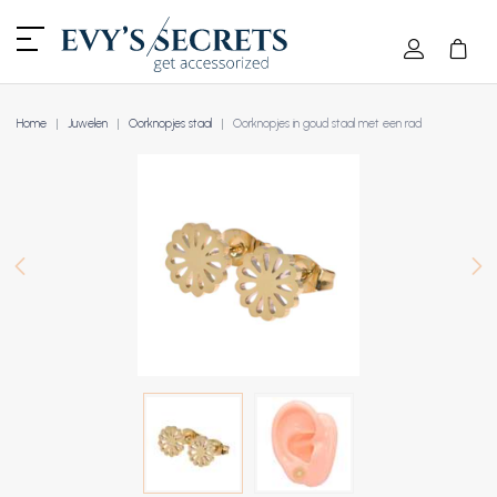
Home
Juwelen
Oorknopjes staal
Oorknopjes in goud staal met een rad