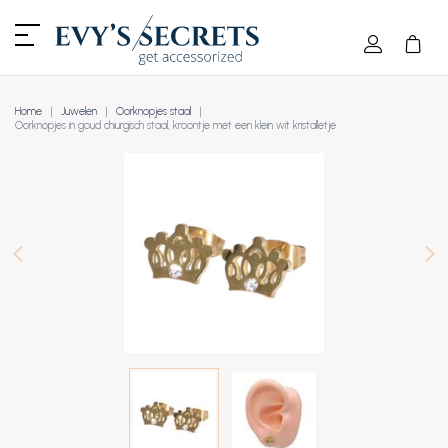
Home
Juwelen
Oorknopjes staal
Oorknopjes in goud chiurgisch staal, kroontje met een klein wit kristalletje