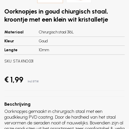
Oorknopjes in goud chiurgisch staal,
kroontje met een klein wit kristalletje
Materiaal
Chirurgisch staal 316L
Kleur
Goud
Lengte
10mm
SKU:
STA.KNO.031
€ 1,99
Incl. BTW
Beschrijving
Oorknopjes gemaakt in chirurgisch staal met een
goudkleurig PVD coating. Door de hardheid van het staal
vervormen de sieraden nooit of nauwelijks. Bovendien zijn al
onze producten uit het assortiment zeer comfortabel & veilig