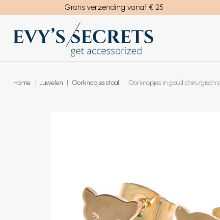
Gratis verzending vanaf € 25
Armbanden
Piercing per categorie
Oorknopjes staal
Piercing lichaamsde
Home
Juwelen
Oorknopjes staal
Oorknopjes in goud chirurgisch 
Earcuff
Oorknopjes zilver
Labret piercings
Oor piercings
Oorhangers staal
Oorringen staal
Tragus
Helix en tragus piercings
Helix
Oorknopjes kinderen
Oorringen zilver
Titanium
Conch
Piercingringen/click ringen
Daith
Neuspiercings
Rook
Industrial
Navelpiercings
Neuspiercing
Hoefijzer piercings
Nostril
Tongpiercings / Barbell
Septum
Charms/Bedel
Lippiercing
Tepelpiercings
Tongpiercing
Rook / Wenkbrauw piercings