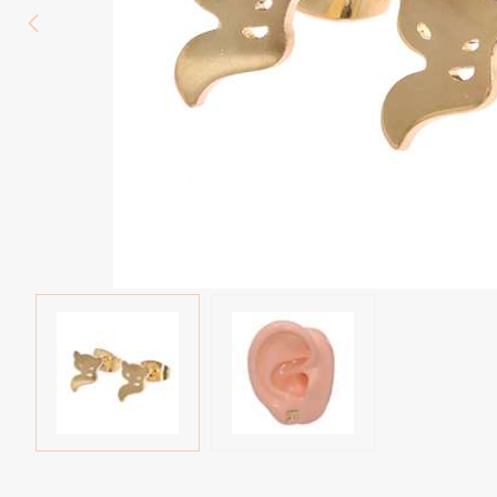
Wenkbrauw
Twister piercings
Navelpiercing
Industrial piercings
Tepelpiercing
Septum piercings
Fake piercings
Earcuff
Onderdelen en accessoires
Tunnels en plugs
Stretchers
Bioflex
Nieuwe piercings