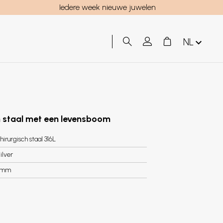
Iedere week nieuwe juwelen
NL
h staal met een levensboom
hirurgisch staal 316L
ilver
9mm