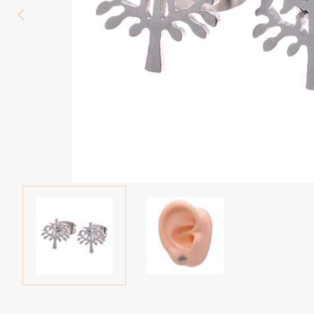
Wenkbrauw
Twister piercings
Navelpiercing
Industrial piercings
Tepelpiercing
Septum piercings
Fake piercings
Earcuff
Onderdelen en accessoires
Tunnels en plugs
Stretchers
Bioflex
Nieuwe piercings