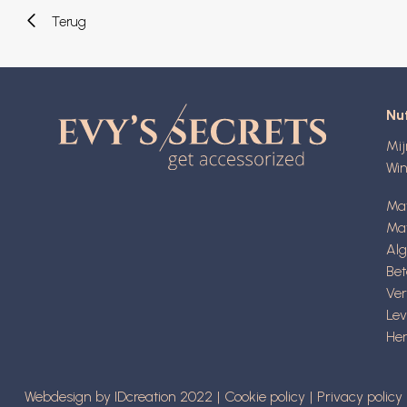
Terug
Nut
Mi
Wi
Ma
Mat
Al
Be
Ve
Lev
Her
Webdesign by IDcreation 2022
Cookie policy
Privacy policy