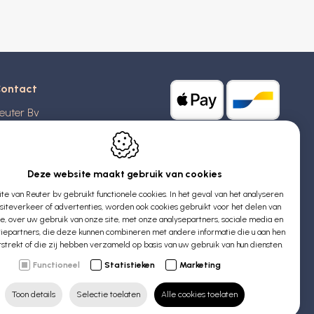
ontact
euter Bv
stridlaan 20
370
Blankenberge
elgië
Deze website maakt gebruik van cookies
e van Reuter bv gebruikt functionele cookies. In het geval van het analyseren
TW: BE 0426 727 348
iteverkeer of advertenties, worden ook cookies gebruikt voor het delen van
:
info@evyssecrets.com
ie, over uw gebruik van onze site, met onze analysepartners, sociale media en
iepartners, die deze kunnen combineren met andere informatie die u aan hen
rstrekt of die zij hebben verzameld op basis van uw gebruik van hun diensten.
Functioneel
Statistieken
Marketing
Toon details
Selectie toelaten
Alle cookies toelaten