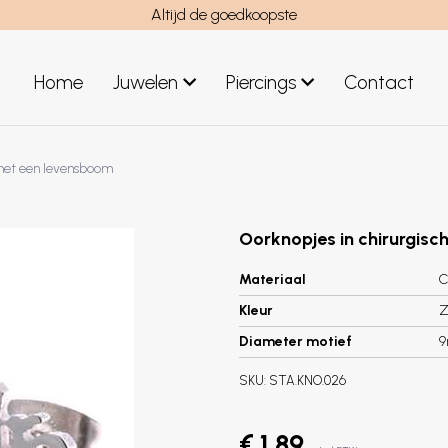
Altijd de goedkoopste
Home
Juwelen
Piercings
Contact
el
Juwelen mannen
 met een levensboom
Nieuwe juwelen
Oorknopjes in chirurgisc
Materiaal
C
Kleur
Z
Diameter motief
SKU:
STA.KNO.026
€ 1,89