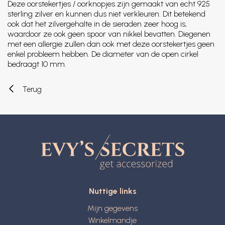
Deze oorstekertjes / oorknopjes zijn gemaakt van echt 925
sterling zilver en kunnen dus niet verkleuren. Dit betekend
ook dat het zilvergehalte in de sieraden zeer hoog is,
waardoor ze ook geen spoor van nikkel bevatten. Diegenen
met een allergie zullen dan ook met deze oorstekertjes geen
enkel probleem hebben. De diameter van de open cirkel
bedraagt 10 mm.
Terug
Nuttige links
Mijn gegevens
Winkelmandje