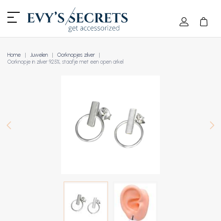
Home
Juwelen
Oorknopjes zilver
Oorknopje in zilver 925%, staafje met een open cirkel