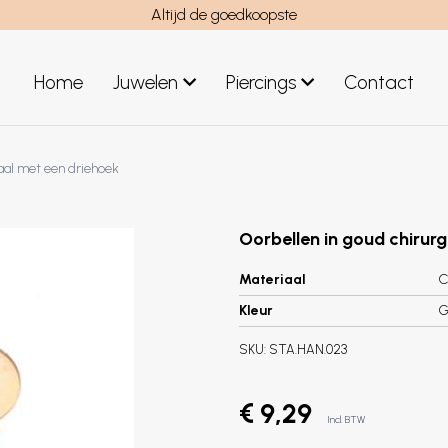
Altijd de goedkoopste
Home
Juwelen
Piercings
Contact
el
Juwelen mannen
taal met een driehoek
Nieuwe juwelen
Oorbellen in goud chirur
Materiaal
C
Kleur
G
SKU:
STA.HAN.023
€ 9,29
Incl. BTW