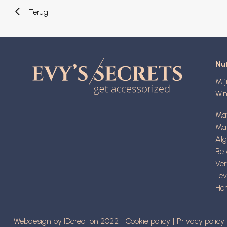
Terug
Nut
Mi
Wi
Ma
Mat
Al
Be
Ve
Lev
Her
Webdesign by IDcreation 2022
Cookie policy
Privacy policy