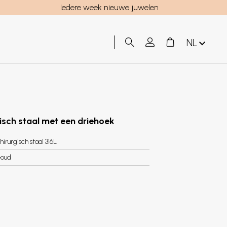
Iedere week nieuwe juwelen
NL
gisch staal met een driehoek
hirurgisch staal 316L
oud