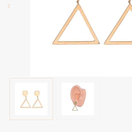
Wenkbrauw
Twister piercings
Navelpiercing
Industrial piercings
Tepelpiercing
Septum piercings
Fake piercings
Earcuff
Onderdelen en accessoires
Tunnels en plugs
Stretchers
Bioflex
Nieuwe piercings