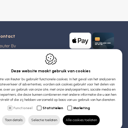
ontact
euter Bv
stridlaan 20
370
Blankenberge
elgië
Deze website maakt gebruik van cookies
e van Reuter bv gebruikt functionele cookies. In het geval van het analyseren
TW: BE 0426 727 348
iteverkeer of advertenties, worden ook cookies gebruikt voor het delen van
:
info@evyssecrets.com
ie, over uw gebruik van onze site, met onze analysepartners, sociale media en
iepartners, die deze kunnen combineren met andere informatie die u aan hen
rstrekt of die zij hebben verzameld op basis van uw gebruik van hun diensten.
Functioneel
Statistieken
Marketing
Toon details
Selectie toelaten
Alle cookies toelaten