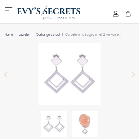
Home
Juwelen
Oorhangers staal
Oorbellen in chirurgisch met 2 vierkanten