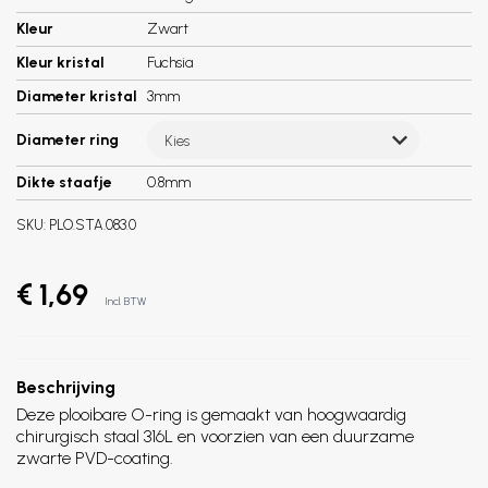
Kleur
Zwart
Kleur kristal
Fuchsia
Diameter kristal
3mm
Diameter ring
Kies
Dikte staafje
0.8mm
SKU:
PLO.STA.083.0
€ 1,69
Incl. BTW
Beschrijving
Deze plooibare O-ring is gemaakt van hoogwaardig
chirurgisch staal 316L en voorzien van een duurzame
zwarte PVD-coating.