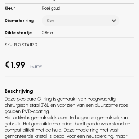
Kleur
Rosé goud
Diameter ring
Kies
Dikte staafje
0.8mm
SKU:
PLO.STA.117.0
€ 1,99
Incl. BTW
Beschrijving
Deze plooibare O-ring is gemaakt van hoogwaardig
chirurgisch staal 316L en voorzien van een duurzame roos
gouden PVD-coating.
Het artikel is gemakkelijk open te buigen en gemakkelijk in
gebruik. Het gebruikte materiaal biedt goede weerstand en
compatibiliteit met de huid. Deze mooie ring met vast
gemonteerde kristal is ideaal voor een neuspiercing, maar