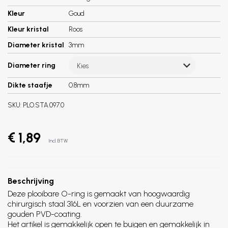
Kleur
Goud
Kleur kristal
Roos
Diameter kristal
3mm
Diameter ring
Kies
Dikte staafje
0.8mm
SKU:
PLO.STA.097.0
€ 1,89
Incl. BTW
Beschrijving
Deze plooibare O-ring is gemaakt van hoogwaardig
chirurgisch staal 316L en voorzien van een duurzame
gouden PVD-coating.
Het artikel is gemakkelijk open te buigen en gemakkelijk in