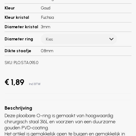
Kleur
Goud
Kleur kristal
Fuchsia
Diameter kristal
3mm
Diameter ring
Kies
Dikte staafje
0.8mm
SKU:
PLO.STA.095.0
€ 1,89
Incl. BTW
Beschrijving
Deze plooibare O-ring is gemaakt van hoogwaardig
chirurgisch staal 316L en voorzien van een duurzame
gouden PVD-coating.
Het artikel is gemakkelijk open te buigen en gemakkelijk in