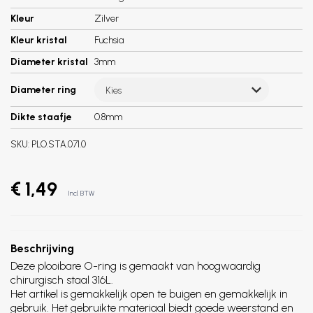
Kleur
Zilver
Kleur kristal
Fuchsia
Diameter kristal
3mm
Diameter ring
Kies
Dikte staafje
0.8mm
SKU:
PLO.STA.071.0
€ 1,49
Incl. BTW
Beschrijving
Deze plooibare O-ring is gemaakt van hoogwaardig
chirurgisch staal 316L.
Het artikel is gemakkelijk open te buigen en gemakkelijk in
gebruik. Het gebruikte materiaal biedt goede weerstand en