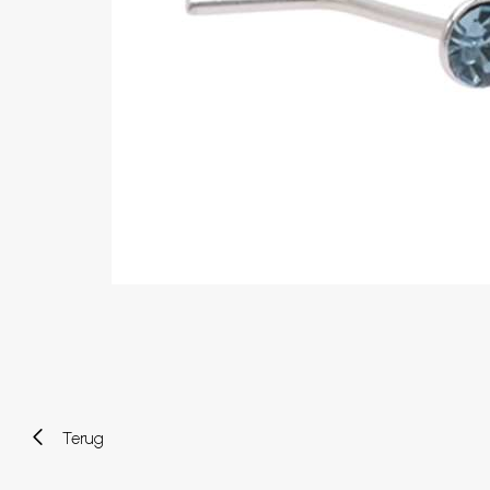
Wenkbrauw
Twister piercings
Navelpiercing
Industrial piercings
Tepelpiercing
Septum piercings
Fake piercings
Earcuff
Onderdelen en accessoires
Tunnels en plugs
Stretchers
Bioflex
Nieuwe piercings
Terug