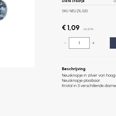
Dikte staafje
0
SKU:
NEU.ZIL.020
€ 1,09
Incl. BTW
-
+
Beschrijving
Neusknopje in zilver van hoogw
Neusknopje plooibaar.
Kristal in 3 verschillende d