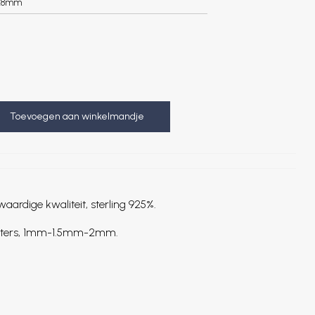
.8mm
Toevoegen aan winkelmandje
aardige kwaliteit, sterling 925%.
iameters, 1mm-1.5mm-2mm.