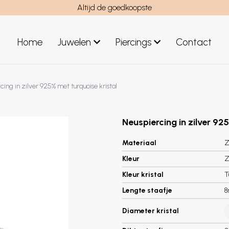
Altijd de goedkoopste
Home
Juwelen
Piercings
Contact
el
Juwelen mannen
cing in zilver 925% met turquoise kristal
Nieuwe juwelen
Neuspiercing in zilver 92
Materiaal
Z
Kleur
Z
Kleur kristal
T
Lengte staafje
Diameter kristal