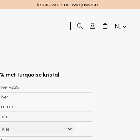
Iedere week nieuwe juwelen
NL
5% met turquoise kristal
ilver 925%
ilver
urquoise
8mm
Kies