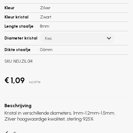
Kleur
Zilver
Kleur kristal
Zwart
Lengte staafje
8mm
Diameter kristal
Kies
Dikte staafje
0.6mm
SKU:
NEU.ZIL.014
€ 1,09
Incl. BTW
Beschrijving
Kristal in verschillende diameters, 1mm-1.2mm-1.5mm.
Zilver hoogwaardige kwaliteit, sterling 925%.