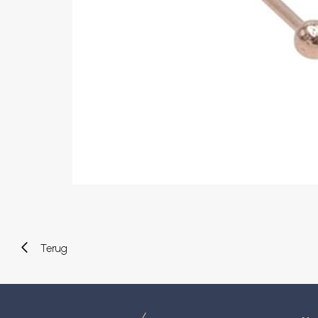
Wenkbrauw
Twister piercings
Navelpiercing
Industrial piercings
Tepelpiercing
Septum piercings
Fake piercings
Earcuff
Onderdelen en accessoires
Tunnels en plugs
Stretchers
Bioflex
Nieuwe piercings
Terug