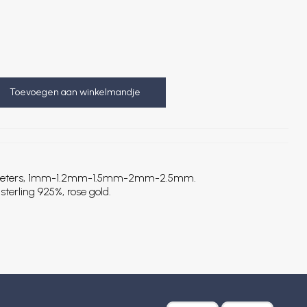
Toevoegen aan winkelmandje
 diameters, 1mm-1.2mm-1.5mm-2mm-2.5mm.
sterling 925%, rose gold.