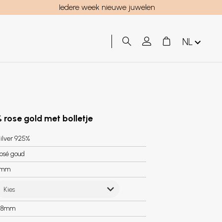
Iedere week nieuwe juwelen
NL
 rose gold met bolletje
ilver 925%
osé goud
8mm
Kies
.8mm