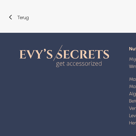
Terug
Nut
Mi
Wi
Ma
Mat
Al
Be
Ve
Lev
Her