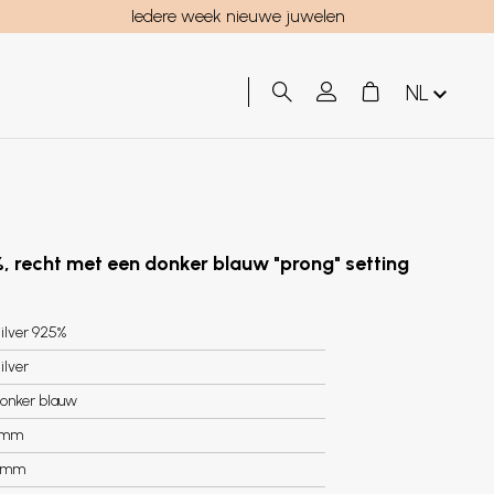
Iedere week nieuwe juwelen
NL
%, recht met een donker blauw "prong" setting
ilver 925%
ilver
onker blauw
8mm
2mm