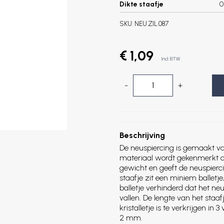
Dikte staafje
0
SKU:
NEU.ZIL.087
€ 1,09
Incl. BTW
-
+
Beschrijving
De neuspiercing is gemaakt van
materiaal wordt gekenmerkt doo
gewicht en geeft de neuspierc
staafje zit een miniem balletje
balletje verhinderd dat het ne
vallen. De lengte van het sta
kristalletje is te verkrijgen in
2 mm.