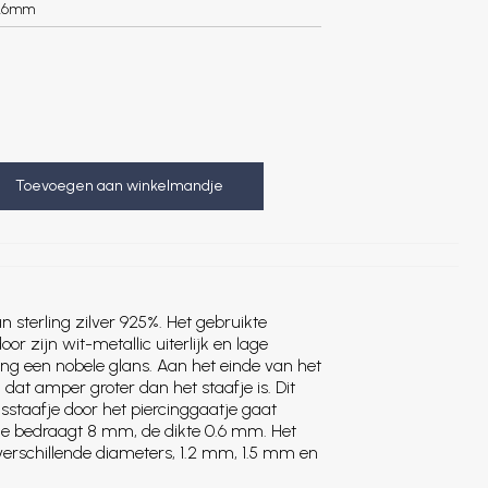
.6mm
Toevoegen aan winkelmandje
 sterling zilver 925%. Het gebruikte
r zijn wit-metallic uiterlijk en lage
ing een nobele glans. Aan het einde van het
, dat amper groter dan het staafje is. Dit
usstaafje door het piercinggaatje gaat
afje bedraagt 8 mm, de dikte 0.6 mm. Het
 3 verschillende diameters, 1.2 mm, 1.5 mm en