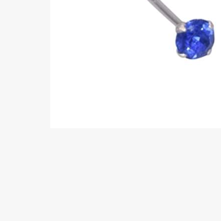
Wenkbrauw
Twister piercings
Navelpiercing
Industrial piercings
Tepelpiercing
Septum piercings
Fake piercings
Earcuff
Onderdelen en accessoires
Tunnels en plugs
Stretchers
Bioflex
Nieuwe piercings