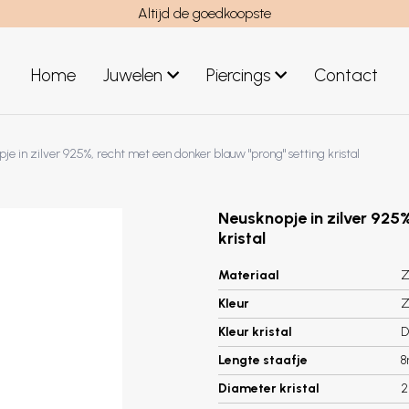
Altijd de goedkoopste
Home
Juwelen
Piercings
Contact
el
Juwelen mannen
je in zilver 925%, recht met een donker blauw "prong" setting kristal
Nieuwe juwelen
Neusknopje in zilver 925
kristal
Materiaal
Z
Kleur
Z
Kleur kristal
D
Lengte staafje
Diameter kristal