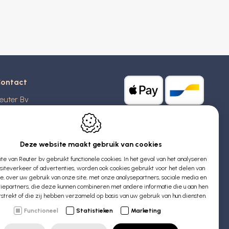
ontact
euter Bv
stridlaan 20
370
Blankenberge
elgië
Deze website maakt gebruik van cookies
e van Reuter bv gebruikt functionele cookies. In het geval van het analyseren
TW: BE 0426 727 348
iteverkeer of advertenties, worden ook cookies gebruikt voor het delen van
:
info@evyssecrets.com
ie, over uw gebruik van onze site, met onze analysepartners, sociale media en
iepartners, die deze kunnen combineren met andere informatie die u aan hen
rstrekt of die zij hebben verzameld op basis van uw gebruik van hun diensten.
Functioneel
Statistieken
Marketing