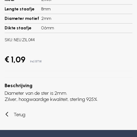
Lengte staafje
8mm
Diameter motief
2mm
Dikte staafje
0.6mm
SKU:
NEU.ZIL.044
€ 1,09
Incl. BTW
Beschrijving
Diameter van de ster is 2mm.
Zilver, hoogwaardige kwaliteit, sterling 925%.
Terug