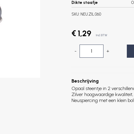
Dikte staafje
0
SKU:
NEU.ZIL.060
€ 1,29
Incl. BTW
-
+
Beschrijving
Opaal steentje in 2 verschill
Zilver hoogwaardige kwaliteit, 
Neuspiercing met een klein boll