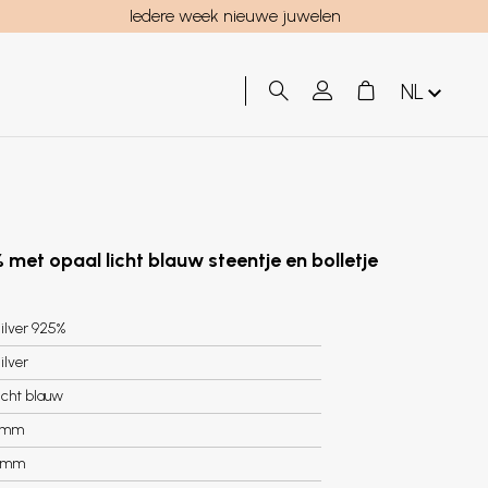
Iedere week nieuwe juwelen
NL
 met opaal licht blauw steentje en bolletje
ilver 925%
ilver
icht blauw
7mm
2mm