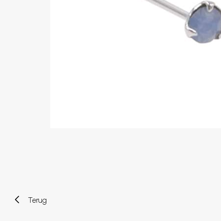
Wenkbrauw
Twister piercings
Navelpiercing
Industrial piercings
Tepelpiercing
Septum piercings
Fake piercings
Earcuff
Onderdelen en accessoires
Tunnels en plugs
Stretchers
Bioflex
Nieuwe piercings
Terug