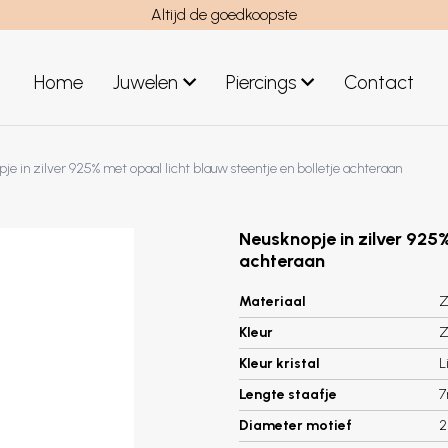
Altijd de goedkoopste
Home
Juwelen
Piercings
Contact
el
Juwelen mannen
je in zilver 925% met opaal licht blauw steentje en bolletje achteraan
Nieuwe juwelen
Neusknopje in zilver 925%
achteraan
Materiaal
Z
Kleur
Z
Kleur kristal
L
Lengte staafje
Diameter motief