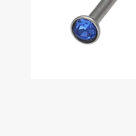
Wenkbrauw
Twister piercings
Navelpiercing
Industrial piercings
Tepelpiercing
Septum piercings
Fake piercings
Earcuff
Onderdelen en accessoires
Tunnels en plugs
Stretchers
Bioflex
Nieuwe piercings