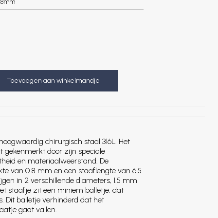
.8mm
Toevoegen aan winkelmandje
hoogwaardig chirurgisch staal 316L. Het
t gekenmerkt door zijn speciale
theid en materiaalweerstand. De
ikte van 0.8 mm en een staaflengte van 6.5
ijgen in 2 verschillende diameters, 1.5 mm
 staafje zit een miniem balletje, dat
. Dit balletje verhinderd dat het
aatje gaat vallen.