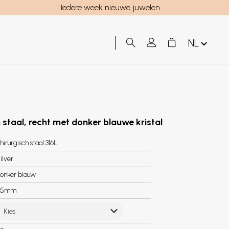
Iedere week nieuwe juwelen
NL
 staal, recht met donker blauwe kristal
hirurgisch staal 316L
ilver
onker blauw
.5mm
Kies