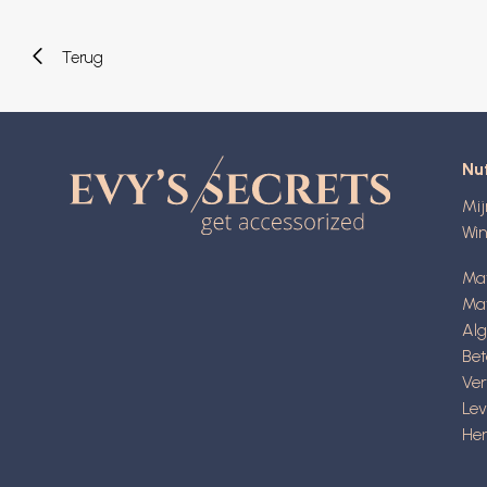
Terug
Nut
Mi
Wi
Ma
Mat
Al
Be
Ve
Lev
Her