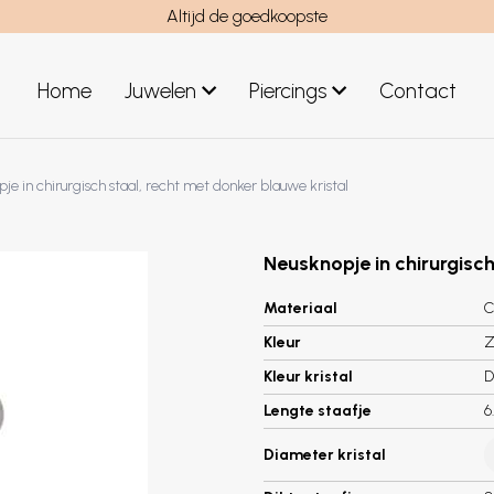
Altijd de goedkoopste
Home
Juwelen
Piercings
Contact
el
Juwelen mannen
je in chirurgisch staal, recht met donker blauwe kristal
Nieuwe juwelen
Neusknopje in chirurgisch
Materiaal
C
Kleur
Z
Kleur kristal
D
Lengte staafje
6
Diameter kristal