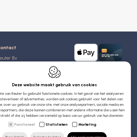
ontact
euter Bv
stridlaan 20
370
Blankenberge
elgië
Deze website maakt gebruik van cookies
e van Reuter bv gebruikt functionele cookies. In het geval van het analyseren
TW: BE 0426 727 348
iteverkeer of advertenties, worden ook cookies gebruikt voor het delen van
:
info@evyssecrets.com
ie, over uw gebruik van onze site, met onze analysepartners, sociale media en
iepartners, die deze kunnen combineren met andere informatie die u aan hen
rstrekt of die zij hebben verzameld op basis van uw gebruik van hun diensten.
Functioneel
Statistieken
Marketing