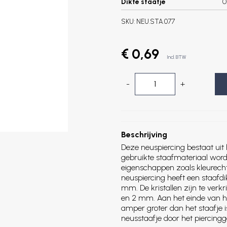
Dikte staafje
0
SKU:
NEU.STA.077
€ 0,69
Incl. BTW
-
+
Beschrijving
Deze neuspiercing bestaat uit 
gebruikte staafmateriaal word
eigenschappen zoals kleurech
neuspiercing heeft een staafd
mm. De kristallen zijn te verkr
en 2 mm. Aan het einde van het
amper groter dan het staafje is
neusstaafje door het piercingg