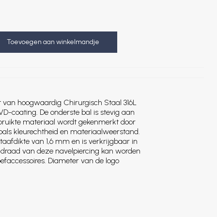
Toevoegen aan winkelmandje
t van hoogwaardig Chirurgisch Staal 316L
D-coating. De onderste bal is stevig aan
bruikte materiaal wordt gekenmerkt door
oals kleurechtheid en materiaalweerstand.
taafdikte van 1,6 mm en is verkrijgbaar in
 draad van deze navelpiercing kan worden
faccessoires. Diameter van de logo