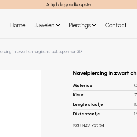
Altijd de goedkoopste
Home
Juwelen
Piercings
Contact
el
Juwelen mannen
ercing in zwart chirurgisch staal, superman 3D
Nieuwe juwelen
Navelpiercing in zwart ch
Materiaal
C
Kleur
Z
Lengte staafje
1
Dikte staafje
1
SKU:
NAV.LOG.061