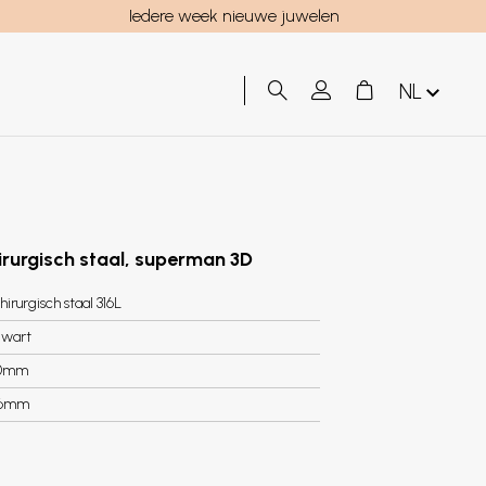
Iedere week nieuwe juwelen
NL
irurgisch staal, superman 3D
hirurgisch staal 316L
wart
0mm
.6mm