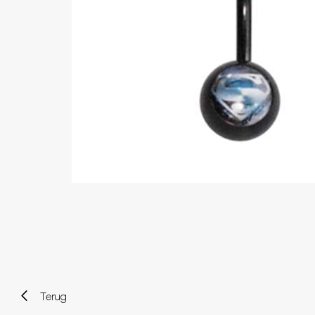
Wenkbrauw
Twister piercings
Navelpiercing
Industrial piercings
Tepelpiercing
Septum piercings
Fake piercings
Earcuff
Onderdelen en accessoires
Tunnels en plugs
Stretchers
Bioflex
Nieuwe piercings
Terug