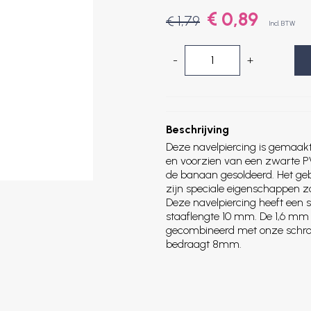
€ 0,89
€ 1,79
Incl. BTW
-
+
Beschrijving
Deze navelpiercing is gemaak
en voorzien van een zwarte PV
de banaan gesoldeerd. Het ge
zijn speciale eigenschappen z
Deze navelpiercing heeft een s
staaflengte 10 mm. De 1,6 mm
gecombineerd met onze schroe
bedraagt 8mm.