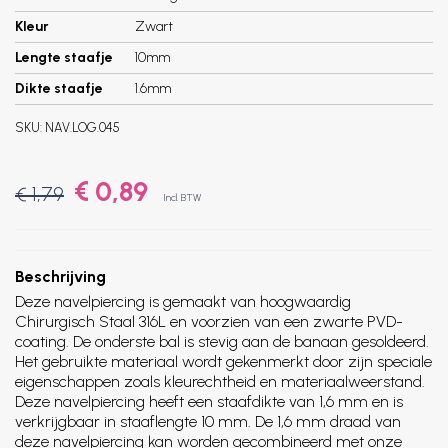
Kleur
Zwart
Lengte staafje
10mm
Dikte staafje
1.6mm
SKU:
NAV.LOG.045
€ 0,89
€ 1,79
Incl. BTW
Beschrijving
Deze navelpiercing is gemaakt van hoogwaardig
Chirurgisch Staal 316L en voorzien van een zwarte PVD-
coating. De onderste bal is stevig aan de banaan gesoldeerd.
Het gebruikte materiaal wordt gekenmerkt door zijn speciale
eigenschappen zoals kleurechtheid en materiaalweerstand.
Deze navelpiercing heeft een staafdikte van 1,6 mm en is
verkrijgbaar in staaflengte 10 mm. De 1,6 mm draad van
deze navelpiercing kan worden gecombineerd met onze