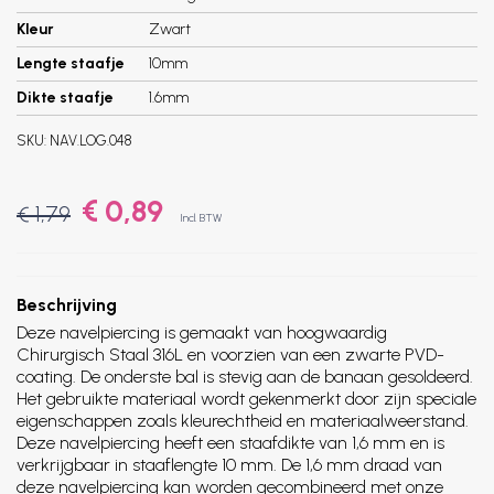
Kleur
Zwart
Lengte staafje
10mm
Dikte staafje
1.6mm
SKU:
NAV.LOG.048
€ 0,89
€ 1,79
Incl. BTW
Beschrijving
Deze navelpiercing is gemaakt van hoogwaardig
Chirurgisch Staal 316L en voorzien van een zwarte PVD-
coating. De onderste bal is stevig aan de banaan gesoldeerd.
Het gebruikte materiaal wordt gekenmerkt door zijn speciale
eigenschappen zoals kleurechtheid en materiaalweerstand.
Deze navelpiercing heeft een staafdikte van 1,6 mm en is
verkrijgbaar in staaflengte 10 mm. De 1,6 mm draad van
deze navelpiercing kan worden gecombineerd met onze