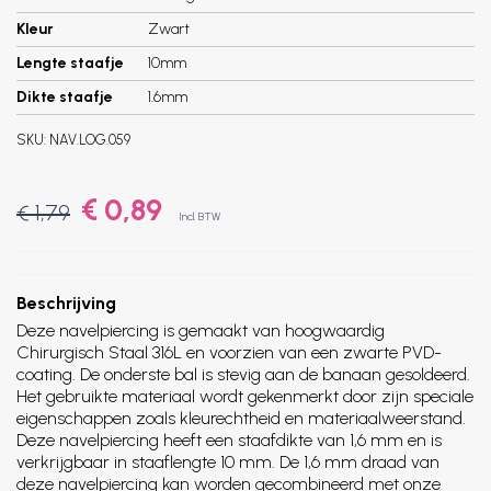
Kleur
Zwart
Lengte staafje
10mm
Dikte staafje
1.6mm
SKU:
NAV.LOG.059
€ 0,89
€ 1,79
Incl. BTW
Beschrijving
Deze navelpiercing is gemaakt van hoogwaardig
Chirurgisch Staal 316L en voorzien van een zwarte PVD-
coating. De onderste bal is stevig aan de banaan gesoldeerd.
Het gebruikte materiaal wordt gekenmerkt door zijn speciale
eigenschappen zoals kleurechtheid en materiaalweerstand.
Deze navelpiercing heeft een staafdikte van 1,6 mm en is
verkrijgbaar in staaflengte 10 mm. De 1,6 mm draad van
deze navelpiercing kan worden gecombineerd met onze