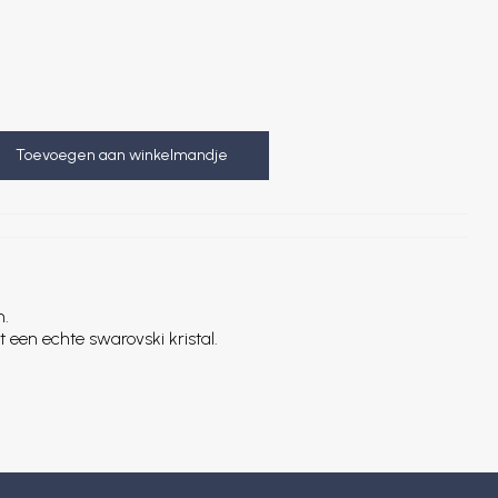
Toevoegen aan winkelmandje
m.
et een echte swarovski kristal.