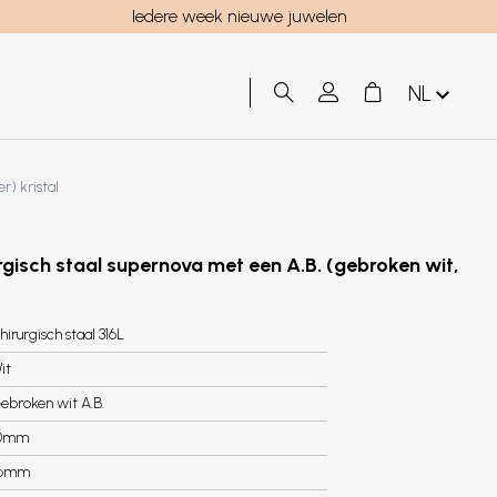
Iedere week nieuwe juwelen
NL
r) kristal
urgisch staal supernova met een A.B. (gebroken wit,
hirurgisch staal 316L
it
ebroken wit A.B.
0mm
.6mm