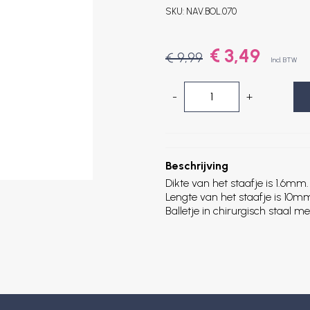
SKU:
NAV.BOL.070
€ 3,49
€ 9,99
Incl. BTW
-
+
Beschrijving
Dikte van het staafje is 1.6mm.
Lengte van het staafje is 10m
Balletje in chirurgisch staal m