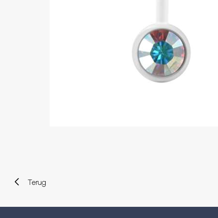
Wenkbrauw
Twister piercings
Navelpiercing
Industrial piercings
Tepelpiercing
Septum piercings
Fake piercings
Earcuff
Onderdelen en accessoires
Tunnels en plugs
Stretchers
Bioflex
Nieuwe piercings
Terug