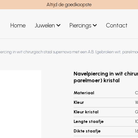
Altijd de goedkoopste
Home
Juwelen
Piercings
Contact
el
Juwelen mannen
ercing in wit chirurgisch staal supernova met een A.B. (gebroken wit, parelmoe
Nieuwe juwelen
Navelpiercing in wit chir
parelmoer) kristal
Materiaal
C
Kleur
W
Kleur kristal
G
Lengte staafje
1
Dikte staafje
1