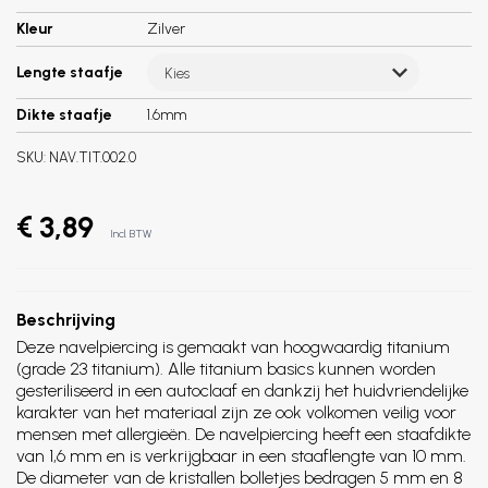
Kleur
Zilver
Lengte staafje
Kies
Dikte staafje
1.6mm
SKU:
NAV.TIT.002.0
€ 3,89
Incl. BTW
Beschrijving
Deze navelpiercing is gemaakt van hoogwaardig titanium
(grade 23 titanium). Alle titanium basics kunnen worden
gesteriliseerd in een autoclaaf en dankzij het huidvriendelijke
karakter van het materiaal zijn ze ook volkomen veilig voor
mensen met allergieën. De navelpiercing heeft een staafdikte
van 1,6 mm en is verkrijgbaar in een staaflengte van 10 mm.
De diameter van de kristallen bolletjes bedragen 5 mm en 8