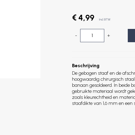
€ 4,99
Incl. BTW
-
+
Beschrijving
De gebogen staaf en de afschr
hoogwaardig chirurgisch staal 
banaan gesoldeerd. In beide bal
gebruikte materiaal wordt ge
zoals kleurechtheid en materi
staafdikte van 1,6 mm en een 