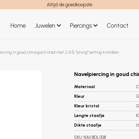
Altijd de goedkoopste
Home
Juwelen
Piercings
Contact
el
Juwelen mannen
ercing in goud chirurgisch staal met 2 A.B. "prong" setting kristallen
Nieuwe juwelen
Navelpiercing in goud chir
Materiaal
C
Kleur
G
Kleur kristal
G
Lengte staafje
1
Dikte staafje
1
SKU:
NAV.BOL.008