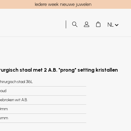
Iedere week nieuwe juwelen
NL
urgisch staal met 2 A.B. "prong" setting kristallen
hirurgisch staal 316L
oud
ebroken wit A.B.
0mm
.6mm