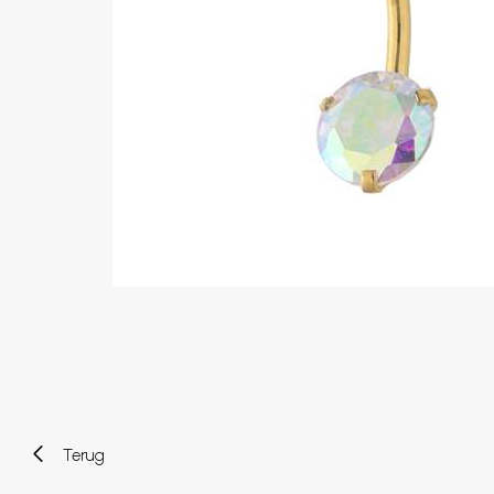
Wenkbrauw
Twister piercings
Navelpiercing
Industrial piercings
Tepelpiercing
Septum piercings
Fake piercings
Earcuff
Onderdelen en accessoires
Tunnels en plugs
Stretchers
Bioflex
Nieuwe piercings
Terug