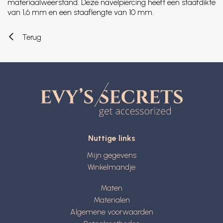
materiaalweerstand. Deze navelpiercing heeft een staafdikte
van 1,6 mm en een staaflengte van 10 mm.
Terug
Nuttige links
Mijn gegevens
Winkelmandje
Maten
Materialen
Algemene voorwaarden