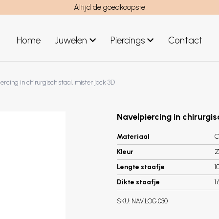
Altijd de goedkoopste
Home
Juwelen
Piercings
Contact
el
Juwelen mannen
ercing in chirurgisch staal, mister jack 3D
Nieuwe juwelen
Navelpiercing in chirurgis
Materiaal
C
Kleur
Z
Lengte staafje
1
Dikte staafje
1
SKU:
NAV.LOG.030