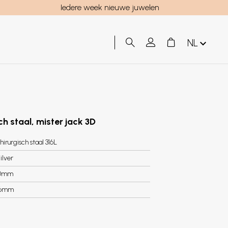
Iedere week nieuwe juwelen
NL
ch staal, mister jack 3D
hirurgisch staal 316L
ilver
0mm
.6mm