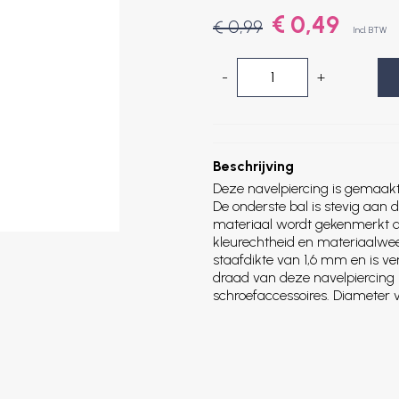
€ 0,49
€ 0,99
Incl. BTW
-
+
Beschrijving
Deze navelpiercing is gemaakt
De onderste bal is stevig aan 
materiaal wordt gekenmerkt d
kleurechtheid en materiaalwee
staafdikte van 1,6 mm en is ve
draad van deze navelpiercin
schroefaccessoires. Diameter