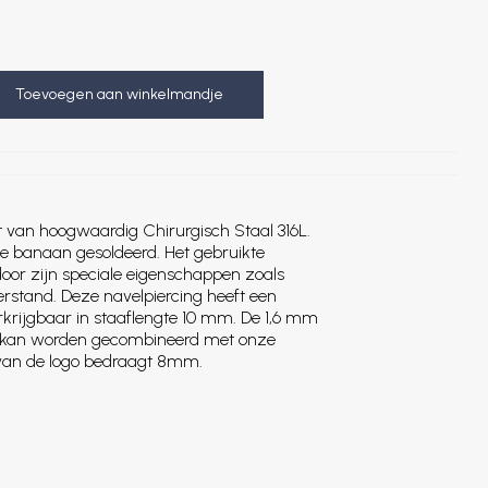
Toevoegen aan winkelmandje
 van hoogwaardig Chirurgisch Staal 316L.
de banaan gesoldeerd. Het gebruikte
oor zijn speciale eigenschappen zoals
rstand. Deze navelpiercing heeft een
rkrijgbaar in staaflengte 10 mm. De 1,6 mm
g kan worden gecombineerd met onze
 van de logo bedraagt 8mm.