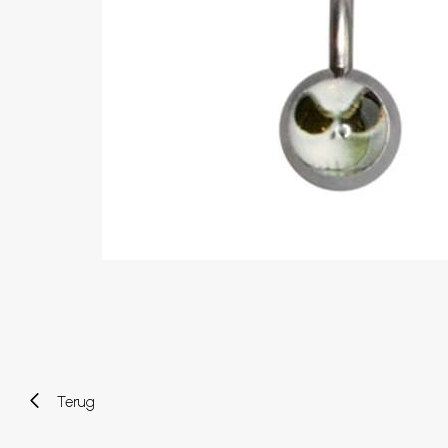
Wenkbrauw
Twister piercings
Navelpiercing
Industrial piercings
Tepelpiercing
Septum piercings
Fake piercings
Earcuff
Onderdelen en accessoires
Tunnels en plugs
Stretchers
Bioflex
Nieuwe piercings
Terug