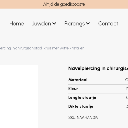
Altijd de goedkoopste
Home
Juwelen
Piercings
Contact
el
Juwelen mannen
ercing in chirurgisch staal-kruis met witte kristallen
Nieuwe juwelen
Navelpiercing in chirurgis
Materiaal
C
Kleur
Z
Lengte staafje
1
Dikte staafje
1
SKU:
NAV.HAN.099