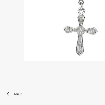
Wenkbrauw
Twister piercings
Navelpiercing
Industrial piercings
Tepelpiercing
Septum piercings
Fake piercings
Earcuff
Onderdelen en accessoires
Tunnels en plugs
Stretchers
Bioflex
Nieuwe piercings
Terug