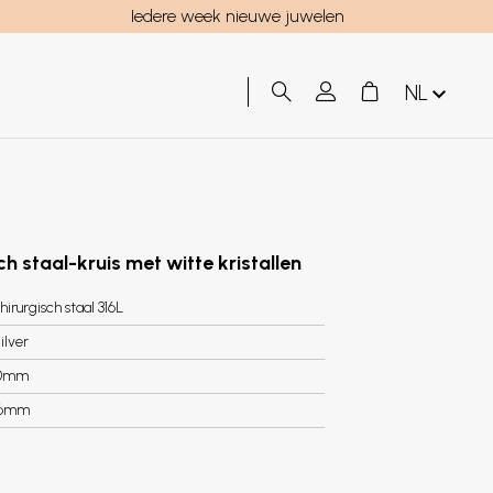
Iedere week nieuwe juwelen
NL
ch staal-kruis met witte kristallen
hirurgisch staal 316L
ilver
0mm
.6mm