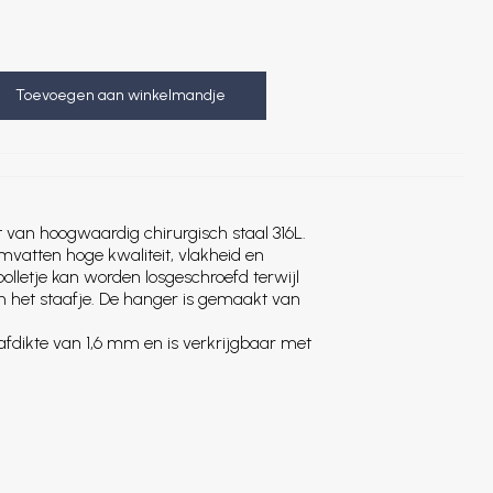
Toevoegen aan winkelmandje
 van hoogwaardig chirurgisch staal 316L.
vatten hoge kwaliteit, vlakheid en
lletje kan worden losgeschroefd terwijl
an het staafje. De hanger is gemaakt van
afdikte van 1,6 mm en is verkrijgbaar met