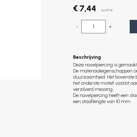
€ 7,44
Incl. BTW
-
+
Beschrijving
Deze navelpiercing is gemaakt
De materiaaleigenschappen om
duurzaamheid. Het bovenste bo
het onderste motief vastzit a
verzilverd messing.
De navelpiercing heeft een sta
een staaflengte van 10 mm.