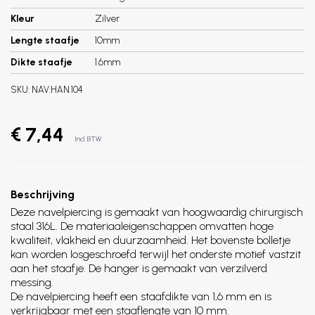
Kleur
Zilver
Lengte staafje
10mm
Dikte staafje
1.6mm
SKU:
NAV.HAN.104
€ 7,44
Incl. BTW
Beschrijving
Deze navelpiercing is gemaakt van hoogwaardig chirurgisch
staal 316L. De materiaaleigenschappen omvatten hoge
kwaliteit, vlakheid en duurzaamheid. Het bovenste bolletje
kan worden losgeschroefd terwijl het onderste motief vastzit
aan het staafje. De hanger is gemaakt van verzilverd
messing.
De navelpiercing heeft een staafdikte van 1,6 mm en is
verkrijgbaar met een staaflengte van 10 mm.