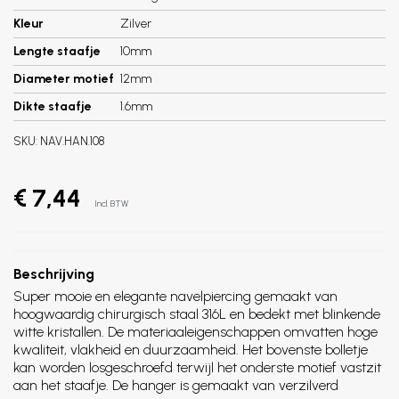
Kleur
Zilver
Lengte staafje
10mm
Diameter motief
12mm
Dikte staafje
1.6mm
SKU:
NAV.HAN.108
€ 7,44
Incl. BTW
Beschrijving
Super mooie en elegante navelpiercing gemaakt van
hoogwaardig chirurgisch staal 316L en bedekt met blinkende
witte kristallen. De materiaaleigenschappen omvatten hoge
kwaliteit, vlakheid en duurzaamheid. Het bovenste bolletje
kan worden losgeschroefd terwijl het onderste motief vastzit
aan het staafje. De hanger is gemaakt van verzilverd