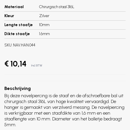
Materiaal
Chirurgisch staal 316L
Kleur
Zilver
Lengte staafje
10mm
Dikte staafje
1.6mm
SKU:
NAV.HAN.044
€ 10,14
Incl. BTW
Beschrijving
Bij deze navelpiercing is de staaf en de afschroefbare bal uit
chirurgisch staal 316L van hoge kwaliteit vervaardigd. De
hanger is gemaakt van verzilverd messing. De navelpiercing
is verkrijgbaar met een staafdikte van 1,6 mm en een
staaflengte van 10 mm. Diameter van het balletje bedraagt
5mm.