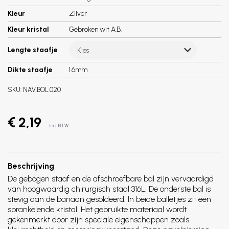
Kleur
Zilver
Kleur kristal
Gebroken wit A.B.
Lengte staafje
Kies
Dikte staafje
1.6mm
SKU:
NAV.BOL.020
€ 2,19
Incl. BTW
Beschrijving
De gebogen staaf en de afschroefbare bal zijn vervaardigd
van hoogwaardig chirurgisch staal 316L. De onderste bal is
stevig aan de banaan gesoldeerd. In beide balletjes zit een
sprankelende kristal. Het gebruikte materiaal wordt
gekenmerkt door zijn speciale eigenschappen zoals