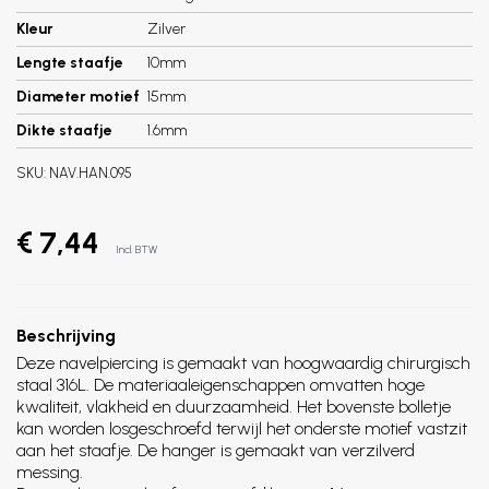
Kleur
Zilver
Lengte staafje
10mm
Diameter motief
15mm
Dikte staafje
1.6mm
SKU:
NAV.HAN.095
€ 7,44
Incl. BTW
Beschrijving
Deze navelpiercing is gemaakt van hoogwaardig chirurgisch
staal 316L. De materiaaleigenschappen omvatten hoge
kwaliteit, vlakheid en duurzaamheid. Het bovenste bolletje
kan worden losgeschroefd terwijl het onderste motief vastzit
aan het staafje. De hanger is gemaakt van verzilverd
messing.