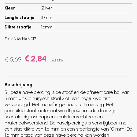
Kleur
Zilver
Lengte staafje
10mm
Dikte staafje
1.6mm
SKU:
NAV.HAN.017
€ 2,84
€ 5,69
Incl. BTW
Beschrijving
Bij deze navelpiercing is de staaf en de afneembare bal van
5 mm uit Chirurgisch staal 316L van hoge kwaliteit
vervaardigd. Het motief is gemaakt uit messing. Het
gebruikte staafmateriaal wordt gekenmerkt door zijn
speciale eigenschappen zoals kleurechtheid en
materiaalweerstand. De navelpiercings is verkrijgbaar met
een staafdikte van 1,6 mm en een staaflengte van 10 mm. De
1,6 mm draad van deze navelpiercing kan worden