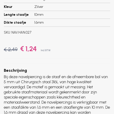
Kleur
Zilver
Lengte staafje
10mm
Dikte staafje
1.6mm
SKU:
NAV.HAN.027
€ 1,24
€ 2,49
Incl. BTW
Beschrijving
Bij deze navelpiercing is de staaf en de afneembare bal van
5 mm uit Chirurgisch staal 316L van hoge kwaliteit
vervaardigd. De motief is gemaakt uit messing. Het
gebruikte staafmateriaal wordt gekenmerkt door zijn
speciale eigenschappen zoals kleurechtheid en
materiaalweerstand. De navelpiercings is verkrijgbaar met
een staafdikte van 1,6 mm en een staaflengte van 10 mm. De
1,6 mm draad van deze navelpiercing kan worden