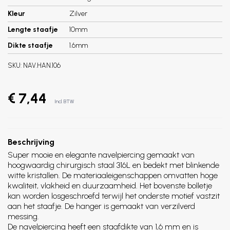
Kleur
Zilver
Lengte staafje
10mm
Dikte staafje
1.6mm
SKU:
NAV.HAN.106
€ 7,44
Incl. BTW
Beschrijving
Super mooie en elegante navelpiercing gemaakt van
hoogwaardig chirurgisch staal 316L en bedekt met blinkende
witte kristallen. De materiaaleigenschappen omvatten hoge
kwaliteit, vlakheid en duurzaamheid. Het bovenste bolletje
kan worden losgeschroefd terwijl het onderste motief vastzit
aan het staafje. De hanger is gemaakt van verzilverd
messing.
De navelpiercing heeft een staafdikte van 1,6 mm en is