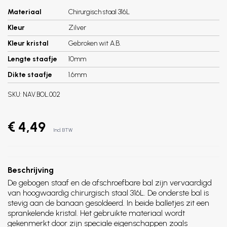
Materiaal
Chirurgisch staal 316L
Kleur
Zilver
Kleur kristal
Gebroken wit A.B.
Lengte staafje
10mm
Dikte staafje
1.6mm
SKU:
NAV.BOL.002
€ 4,49
Incl. BTW
Beschrijving
De gebogen staaf en de afschroefbare bal zijn vervaardigd
van hoogwaardig chirurgisch staal 316L. De onderste bal is
stevig aan de banaan gesoldeerd. In beide balletjes zit een
sprankelende kristal. Het gebruikte materiaal wordt
gekenmerkt door zijn speciale eigenschappen zoals