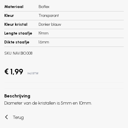
Materiaal
Bioflex
Kleur
Transparant
Kleur kristal
Donker blauw
Lengte staafje
19mm
Dikte staafje
1.6mm
SKU:
NAV.BIO.008
€ 1,99
Incl. BTW
Beschrijving
Diameter van de kristallen is 5mm en 10mm.
Terug