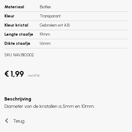
Materiaal
Bioflex
Kleur
Transparant
Kleur kristal
Gebroken wit A.B.
Lengte staafje
19mm
Dikte staafje
1.6mm
SKU:
NAV.BIO.002
€ 1,99
Incl. BTW
Beschrijving
Diameter van de kristallen is 5mm en 10mm.
Terug