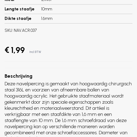
Lengte staafje
10mm
Dikte staafje
1.6mm
SKU:
NAV.ACR.037
€ 1,99
Incl. BTW
Beschrijving
Deze navelpiercing is gemaakt van hoogwaardig chirurgisch
staal 316L en voorzien van afneembare ballen van
hoogwaardig acrylic. Het gebruikte staafmateriaal wordt
gekenmerkt door zijn speciale eigenschappen zoals
kleurechtheid en materiaalweerstand. Dit artikel is
verkrijgbaar met een staafdikte van 1,6 mm en een
staaflengte van 10 mm. De 1,6 mm schroefdraad van deze
navelpiercing kan op verschillende manieren worden
gecombineerd met onze schroefaccessoires. Diameter van