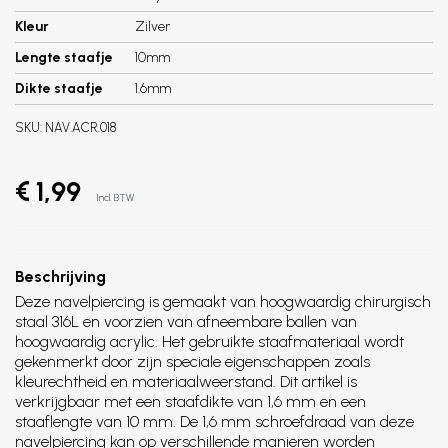
Kleur
Zilver
Lengte staafje
10mm
Dikte staafje
1.6mm
SKU:
NAV.ACR.018
€ 1,99
Incl. BTW
Beschrijving
Deze navelpiercing is gemaakt van hoogwaardig chirurgisch
staal 316L en voorzien van afneembare ballen van
hoogwaardig acrylic. Het gebruikte staafmateriaal wordt
gekenmerkt door zijn speciale eigenschappen zoals
kleurechtheid en materiaalweerstand. Dit artikel is
verkrijgbaar met een staafdikte van 1,6 mm en een
staaflengte van 10 mm. De 1,6 mm schroefdraad van deze
navelpiercing kan op verschillende manieren worden