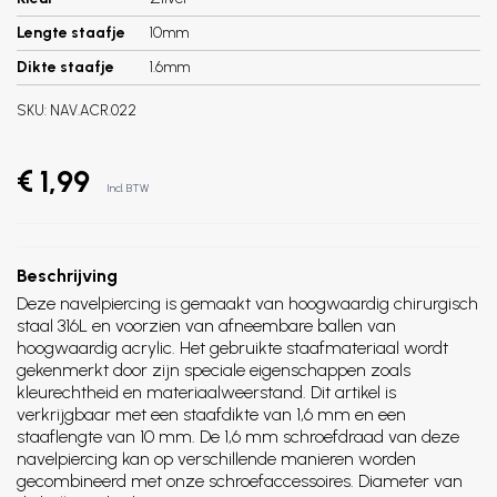
Lengte staafje
10mm
Dikte staafje
1.6mm
SKU:
NAV.ACR.022
€ 1,99
Incl. BTW
Beschrijving
Deze navelpiercing is gemaakt van hoogwaardig chirurgisch
staal 316L en voorzien van afneembare ballen van
hoogwaardig acrylic. Het gebruikte staafmateriaal wordt
gekenmerkt door zijn speciale eigenschappen zoals
kleurechtheid en materiaalweerstand. Dit artikel is
verkrijgbaar met een staafdikte van 1,6 mm en een
staaflengte van 10 mm. De 1,6 mm schroefdraad van deze
navelpiercing kan op verschillende manieren worden
gecombineerd met onze schroefaccessoires. Diameter van