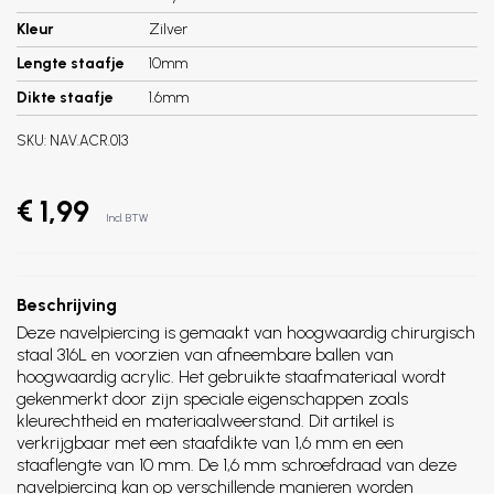
Kleur
Zilver
Lengte staafje
10mm
Dikte staafje
1.6mm
SKU:
NAV.ACR.013
€ 1,99
Incl. BTW
Beschrijving
Deze navelpiercing is gemaakt van hoogwaardig chirurgisch
staal 316L en voorzien van afneembare ballen van
hoogwaardig acrylic. Het gebruikte staafmateriaal wordt
gekenmerkt door zijn speciale eigenschappen zoals
kleurechtheid en materiaalweerstand. Dit artikel is
verkrijgbaar met een staafdikte van 1,6 mm en een
staaflengte van 10 mm. De 1,6 mm schroefdraad van deze
navelpiercing kan op verschillende manieren worden