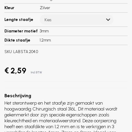
Kleur
Zilver
Lengte staafje
Kies
Diameter motief
3mm
Dikte staafje
1.2mm
SKU:
LAB.STA.204.0
€ 2,59
Incl. BTW
Beschrijving
Het sterontwerp en het staafje zijn gemaakt van
hoogwaardig Chirurgisch staal 316L. Dit materiaal wordt
gekenmerkt door zijn speciale eigenschappen zoals
kleurechtheid en materiaalweerstand. Deze oorpiercing
heeft een staafdikte van 1,2 mm en is te verkrijgen in 3