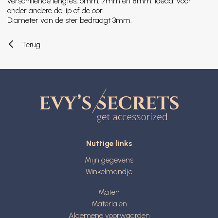
verschillende lengtes, 6mm, 7mm en 8mm. Ideaal voor
onder andere de lip of de oor.
Diameter van de ster bedraagt 3mm.
Terug
Nuttige links
Mijn gegevens
Winkelmandje
Maten
Materialen
Algemene voorwaarden