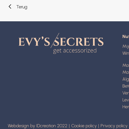
Terug
Nut
Mi
Wi
Ma
Mat
Al
Be
Ve
Lev
Her
Webdesign by IDcreation 2022
Cookie policy
Privacy policy