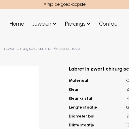
Altijd de goedkoopste
Home
Juwelen
Piercings
Contact
el
Juwelen mannen
 in zwart chirurgisch staal, multi-kristallen, roze
Nieuwe juwelen
Labret in zwart chirurgisc
Materiaal
C
Kleur
Z
Kleur kristal
R
Lengte staafje
Diameter bal
2
Dikte staafje
1