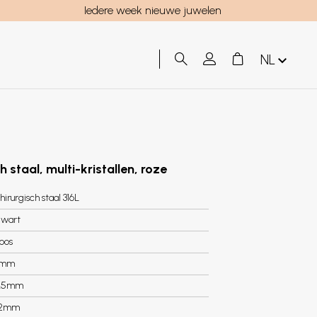
Iedere week nieuwe juwelen
NL
h staal, multi-kristallen, roze
hirurgisch staal 316L
wart
oos
8mm
.5mm
.2mm