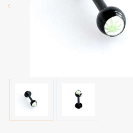
Wenkbrauw
Twister piercings
Navelpiercing
Industrial piercings
Tepelpiercing
Septum piercings
Fake piercings
Earcuff
Onderdelen en accessoires
Tunnels en plugs
Stretchers
Bioflex
Nieuwe piercings