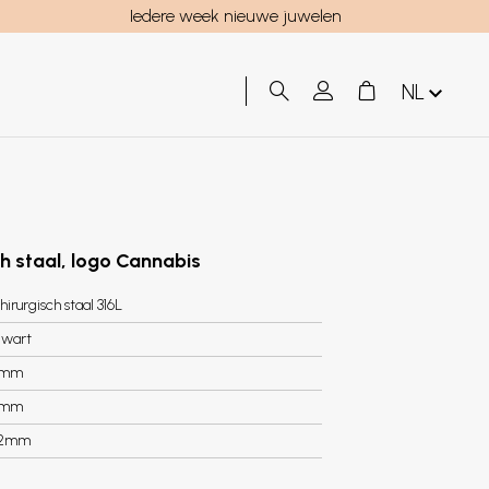
Iedere week nieuwe juwelen
NL
ch staal, logo Cannabis
hirurgisch staal 316L
wart
8mm
3mm
.2mm