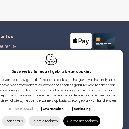
ontact
euter Bv
stridlaan 20
370
Blankenberge
elgië
Deze website maakt gebruik van cookies
e van Reuter bv gebruikt functionele cookies. In het geval van het analyseren
TW: BE 0426 727 348
iteverkeer of advertenties, worden ook cookies gebruikt voor het delen van
:
info@evyssecrets.com
ie, over uw gebruik van onze site, met onze analysepartners, sociale media en
iepartners, die deze kunnen combineren met andere informatie die u aan hen
rstrekt of die zij hebben verzameld op basis van uw gebruik van hun diensten.
Functioneel
Statistieken
Marketing
Toon details
Selectie toelaten
Alle cookies toelaten