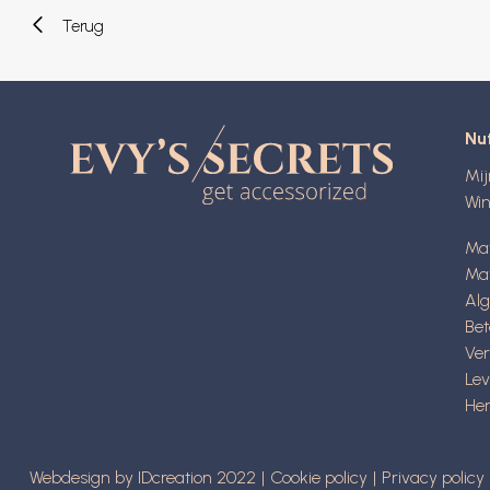
Terug
Nut
Mi
Wi
Ma
Mat
Al
Be
Ve
Lev
Her
Webdesign by IDcreation 2022
Cookie policy
Privacy policy