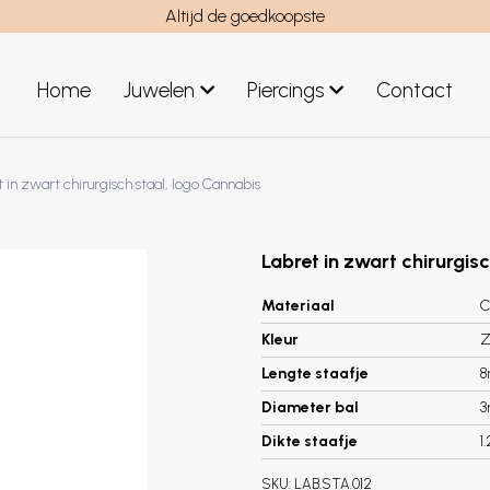
Altijd de goedkoopste
Home
Juwelen
Piercings
Contact
el
Juwelen mannen
 in zwart chirurgisch staal, logo Cannabis
Nieuwe juwelen
Labret in zwart chirurgis
Materiaal
C
Kleur
Z
Lengte staafje
Diameter bal
Dikte staafje
1
SKU:
LAB.STA.012