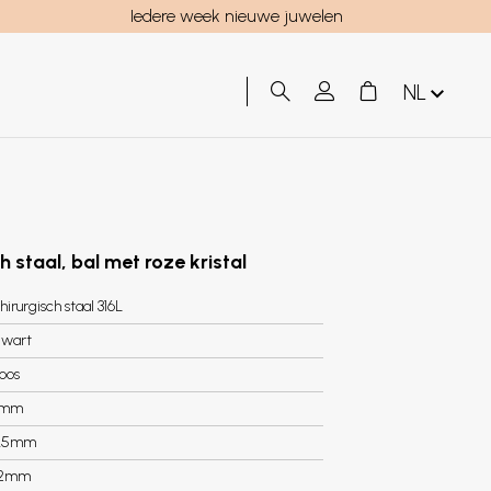
Iedere week nieuwe juwelen
NL
h staal, bal met roze kristal
hirurgisch staal 316L
wart
oos
8mm
.5mm
.2mm