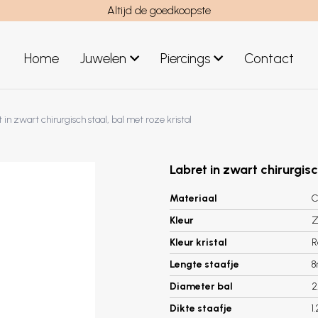
Altijd de goedkoopste
Home
Juwelen
Piercings
Contact
el
Juwelen mannen
 in zwart chirurgisch staal, bal met roze kristal
Nieuwe juwelen
Labret in zwart chirurgisc
Materiaal
C
Kleur
Z
Kleur kristal
R
Lengte staafje
Diameter bal
2
Dikte staafje
1