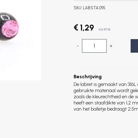
SKU:
LAB.STA.095
€ 1,29
Incl. BTW
-
+
Beschrijving
De labret is gemaakt van 316L 
gebruikte materiaal wordt ge
zoals de kleurechtheid en de 
heeft een staafdikte van 1,2
van het balletje bedraagt 2.5