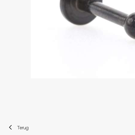
Wenkbrauw
Twister piercings
Navelpiercing
Industrial piercings
Tepelpiercing
Septum piercings
Fake piercings
Earcuff
Onderdelen en accessoires
Tunnels en plugs
Stretchers
Bioflex
Nieuwe piercings
Terug